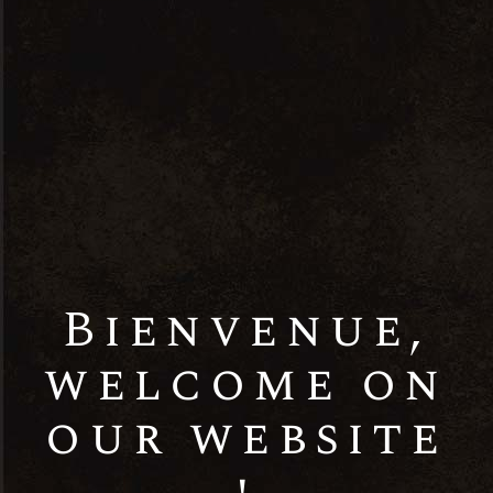
Bienvenue,
welcome on
our website
!