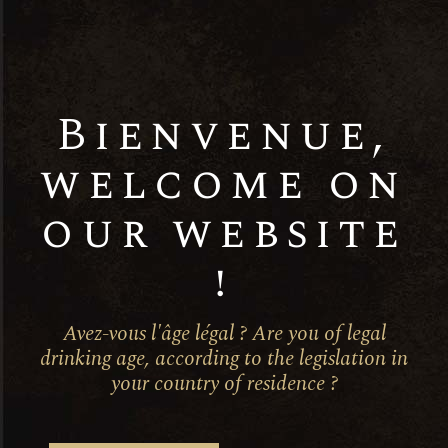
Bienvenue,
Vinsobres
63 .00
€
TTC / 6 bouteilles
welcome on
Voir / See More
our website
!
Avez-vous l'âge légal ? Are you of legal
drinking age, according to the legislation in
your country of residence ?