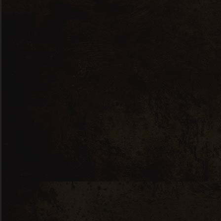
Domaine Saint Vincent Rte de
Nyons 26110 VINSOBRES
FRANCE
info@dsv-vinsobres.com
+ 33 4 75 27 61 10
44.336998, 5.089583
Mentions Légales
Mentions Légales
Politique de confidentialité
Export/suppression de vos données