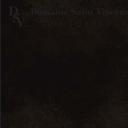
Domaine Saint
Vincent à
Vinsobres
Home
Français
Évènements
Lyon Tasting
2019