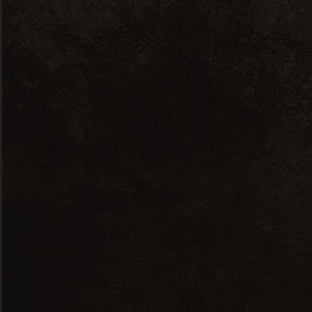
17 octobre 2019
By
domaine-saint-vincent
Évènements
Lyon
Tasting
2019
Le Domaine Saint Vincent participera
à la troisième édition du Lyon Tasting
qui se déroulera les 19 et 20 Octobre
2019 au Palais de la Bourse de Lyon.
Venez nous rencontrer sur le stand de
l’Oenothèque Auvergne-Rhône-Alpes
et déguster nos cuvées en