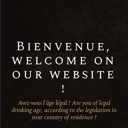
n
e
d
e
e
t
v
Bienvenue,
n
u
welcome on
a
e
our website
s
v
!
É
i
Avez-vous l'âge légal ? Are you of legal
v
drinking age, according to the legislation in
g
your country of residence ?
è